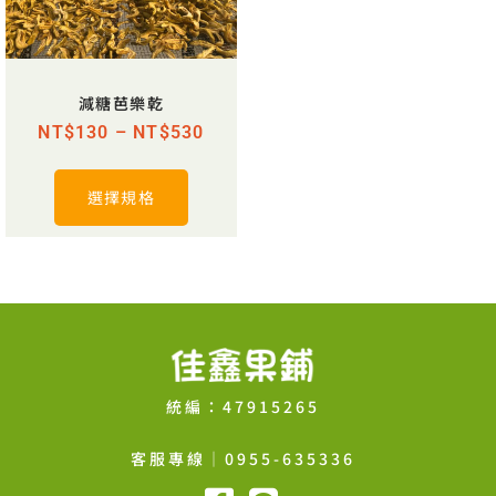
減糖芭樂乾
NT$
130
–
NT$
530
選擇規格
統編：47915265
客服專線│0955-635336