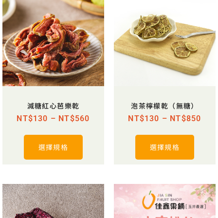
減糖紅心芭樂乾
泡茶檸檬乾（無糖）
NT$
130
–
NT$
560
NT$
130
–
NT$
850
選擇規格
選擇規格