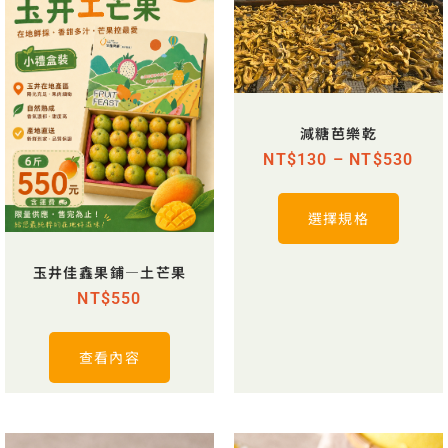
減糖芭樂乾
NT$
130
–
NT$
530
選擇規格
玉井佳鑫果鋪—土芒果
NT$
550
查看內容