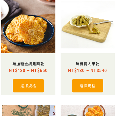
無加糖金鑽鳳梨乾
無糖情人果乾
NT$
130
–
NT$
650
NT$
130
–
NT$
540
選擇規格
選擇規格