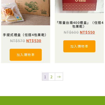
「限量台南400禮盒」（任搭4
包果乾）
NT$
600
NT$
550
手提式禮盒（任搭4包果乾）
NT$
570
NT$
530
加入購物車
加入購物車
1
2
→