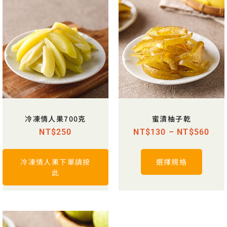
冷凍情人果700克
蜜漬柚子乾
NT$
250
NT$
130
–
NT$
560
冷凍情人果下單請按
選擇規格
此