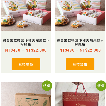
綜合果乾禮盒(9種天然果乾)-
綜合果乾禮盒(9種天然果乾)-
粉綠色
粉紅色
NT$
480
–
NT$
22,000
NT$
480
–
NT$
22,000
選擇規格
選擇規格
特價
特價