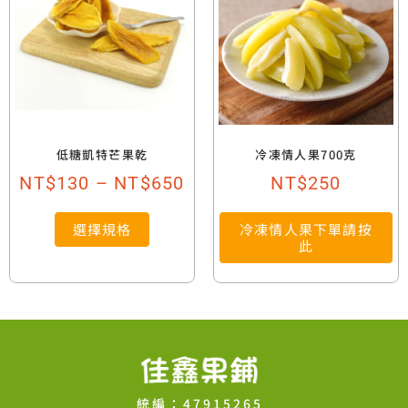
低糖凱特芒果乾
冷凍情人果700克
NT$
130
–
NT$
650
NT$
250
選擇規格
冷凍情人果下單請按
此
統編：47915265