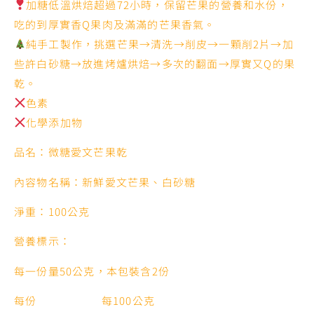
加糖低溫烘焙超過72小時，保留芒果的營養和水份，
吃的到厚實香Q果肉及滿滿的芒果香氣。
純手工製作，挑選芒果→清洗→削皮→一顆削2片→加
些許白砂糖→放進烤爐烘焙→多次的翻面→厚實又Q的果
乾。
色素
化學添加物
品名：微糖愛文芒果乾
內容物名稱：新鮮愛文芒果、白砂糖
淨重：100公克
營養標示：
每一份量50公克，本包裝含2份
每份 每100公克