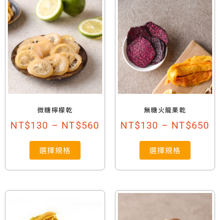
微糖檸檬乾
無糖火龍果乾
NT$
130
–
NT$
560
NT$
130
–
NT$
650
選擇規格
選擇規格